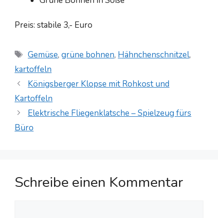
Grüne Bohnen in Soße
Preis: stabile 3,- Euro
Schlagwörter
Gemüse
,
grüne bohnen
,
Hähnchenschnitzel
,
kartoffeln
Königsberger Klopse mit Rohkost und
Kartoffeln
Elektrische Fliegenklatsche – Spielzeug fürs
Büro
Schreibe einen Kommentar
Kommentar