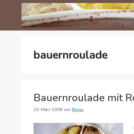
Zum
Inhalt
springen
bauernroulade
Bauernroulade mit Ro
20. März 2008
von
Ringo